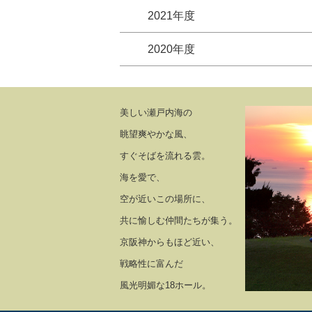
2021年度
2020年度
美しい瀬戸内海の
眺望爽やかな風、
すぐそばを流れる雲。
海を愛で、
空が近いこの場所に、
共に愉しむ仲間たちが集う。
京阪神からもほど近い、
戦略性に富んだ
風光明媚な18ホール。