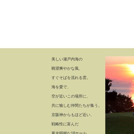
美しい瀬戸内海の
眺望爽やかな風、
すぐそばを流れる雲。
海を愛で、
空が近いこの場所に、
共に愉しむ仲間たちが集う。
京阪神からもほど近い、
戦略性に富んだ
風光明媚な18ホール。