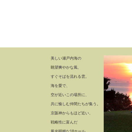
美しい瀬戸内海の
眺望爽やかな風、
すぐそばを流れる雲。
海を愛で、
空が近いこの場所に、
共に愉しむ仲間たちが集う。
京阪神からもほど近い、
戦略性に富んだ
風光明媚な18ホール。