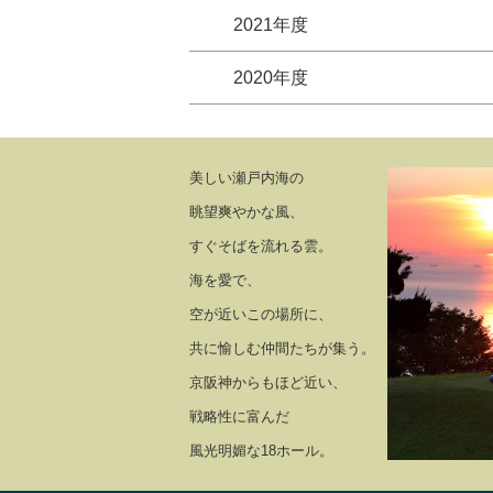
2021年度
2020年度
美しい瀬戸内海の
眺望爽やかな風、
すぐそばを流れる雲。
海を愛で、
空が近いこの場所に、
共に愉しむ仲間たちが集う。
京阪神からもほど近い、
戦略性に富んだ
風光明媚な18ホール。