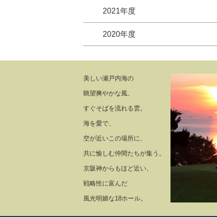
2021年度
2020年度
美しい瀬戸内海の
眺望爽やかな風、
すぐそばを流れる雲。
海を愛で、
空が近いこの場所に、
共に愉しむ仲間たちが集う。
京阪神からもほど近い、
戦略性に富んだ
風光明媚な18ホール。