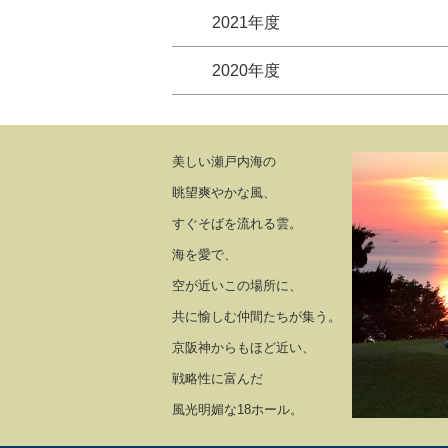
2021年度
2020年度
美しい瀬戸内海の
眺望爽やかな風、
すぐそばを流れる雲。
海を愛で、
空が近いこの場所に、
共に愉しむ仲間たちが集う。
京阪神からもほど近い、
戦略性に富んだ
風光明媚な18ホール。