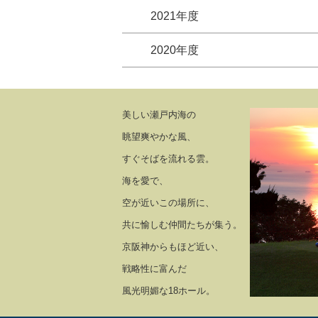
2021年度
2020年度
美しい瀬戸内海の
眺望爽やかな風、
すぐそばを流れる雲。
海を愛で、
空が近いこの場所に、
共に愉しむ仲間たちが集う。
京阪神からもほど近い、
戦略性に富んだ
風光明媚な18ホール。