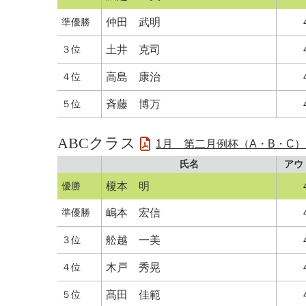
準優勝
仲田 武明
３位
土井 克司
４位
高島 康治
５位
斉藤 博万
ABCクラス
1月 第二月例杯（A・B・C
氏名
アウ
優勝
榎本 明
準優勝
嶋本 宏信
３位
舩越 一美
４位
木戸 秀晃
５位
髙田 佳範