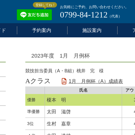
登録してね！
お気軽にご予約、お問い合わせください。
0799-84-1212
（代表）
イド
予約案内
施設案内
2023年度 1月 月例杯
競技担当委員（A・B組）桃井 完 様
Aクラス
1月 月例杯（A）成績表
氏名
アウ
優勝
榎本 明
準優勝
太田 滋啓
3位
生村 嘉章