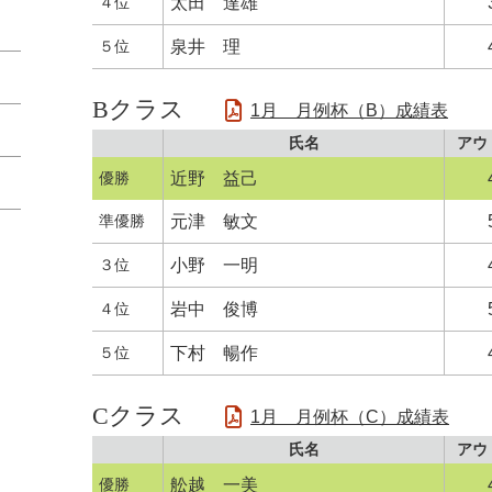
４位
太田 達雄
５位
泉井 理
Bクラス
1月 月例杯（B）成績表
氏名
アウ
優勝
近野 益己
準優勝
元津 敏文
３位
小野 一明
４位
岩中 俊博
５位
下村 暢作
Cクラス
1月 月例杯（C）成績表
氏名
アウ
優勝
舩越 一美