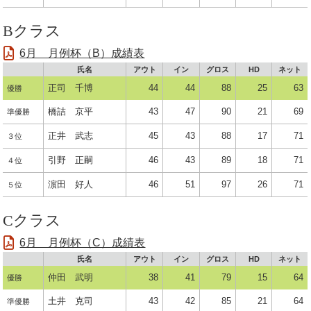
Bクラス
6月 月例杯（B）成績表
氏名
アウト
イン
グロス
HD
ネット
正司 千博
44
44
88
25
63
優勝
橋詰 京平
43
47
90
21
69
準優勝
正井 武志
45
43
88
17
71
３位
引野 正嗣
46
43
89
18
71
４位
濵田 好人
46
51
97
26
71
５位
Cクラス
6月 月例杯（C）成績表
氏名
アウト
イン
グロス
HD
ネット
仲田 武明
38
41
79
15
64
優勝
土井 克司
43
42
85
21
64
準優勝