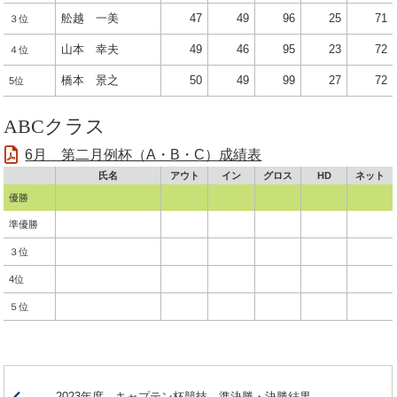
舩越 一美
47
49
96
25
71
３位
山本 幸夫
49
46
95
23
72
４位
橋本 景之
50
49
99
27
72
5位
ABCクラス
6月 第二月例杯（A・B・C）成績表
氏名
アウト
イン
グロス
HD
ネット
優勝
準優勝
３位
4位
５位
2023年度 キャプテン杯競技 準決勝・決勝結果