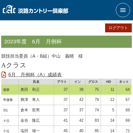
メニ
ログアウト
2023年度 6月 月例杯
競技担当委員（A・B組）中山 義晴 様
Aクラス
6月 月例杯（A）成績表
氏名
アウト
イン
グロス
HD
ネット
奥田 和正
37
38
75
11
64
優勝
興津 隼人
37
42
79
12
67
準優勝
倉本 哲男
37
37
74
5
69
3位
金谷 隆広
41
42
83
14
69
４位
塩田 雄一
45
40
85
14
71
５位