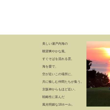
美しい瀬戸内海の
眺望爽やかな風、
すぐそばを流れる雲。
海を愛で、
空が近いこの場所に、
共に愉しむ仲間たちが集う。
京阪神からもほど近い、
戦略性に富んだ
風光明媚な18ホール。