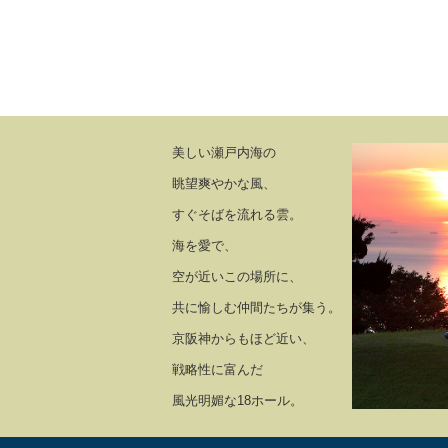
美しい瀬戸内海の
眺望爽やかな風、
すぐそばを流れる雲。
海を愛で、
空が近いこの場所に、
共に愉しむ仲間たちが集う。
京阪神からもほど近い、
戦略性に富んだ
風光明媚な18ホール。