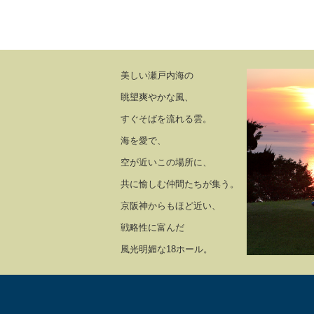
美しい瀬戸内海の
眺望爽やかな風、
すぐそばを流れる雲。
海を愛で、
空が近いこの場所に、
共に愉しむ仲間たちが集う。
京阪神からもほど近い、
戦略性に富んだ
風光明媚な18ホール。