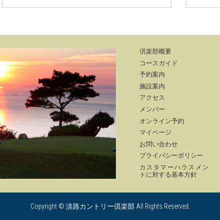
倶楽部概要
コースガイド
予約案内
施設案内
アクセス
メンバー
オンライン予約
マイページ
お問い合わせ
プライバシーポリシー
カスタマーハラスメン
トに対する基本方針
Copyright © 淡路カントリー倶楽部 All Rights Reserved.