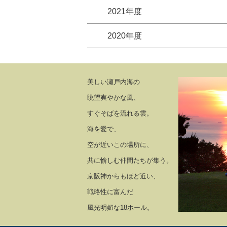
2021年度
2020年度
美しい瀬戸内海の
眺望爽やかな風、
すぐそばを流れる雲。
海を愛で、
空が近いこの場所に、
共に愉しむ仲間たちが集う。
京阪神からもほど近い、
戦略性に富んだ
風光明媚な18ホール。