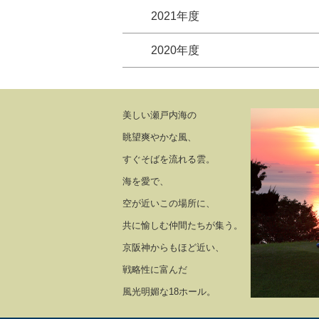
2021年度
2020年度
美しい瀬戸内海の
眺望爽やかな風、
すぐそばを流れる雲。
海を愛で、
空が近いこの場所に、
共に愉しむ仲間たちが集う。
京阪神からもほど近い、
戦略性に富んだ
風光明媚な18ホール。