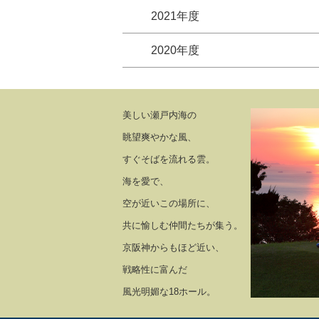
2021年度
2020年度
美しい瀬戸内海の
眺望爽やかな風、
すぐそばを流れる雲。
海を愛で、
空が近いこの場所に、
共に愉しむ仲間たちが集う。
京阪神からもほど近い、
戦略性に富んだ
風光明媚な18ホール。