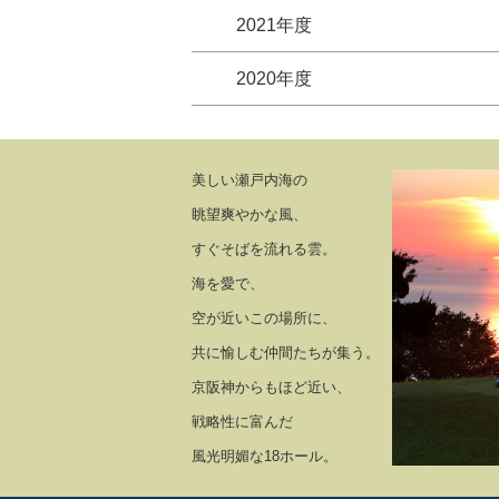
2021年度
2020年度
美しい瀬戸内海の
眺望爽やかな風、
すぐそばを流れる雲。
海を愛で、
空が近いこの場所に、
共に愉しむ仲間たちが集う。
京阪神からもほど近い、
戦略性に富んだ
風光明媚な18ホール。