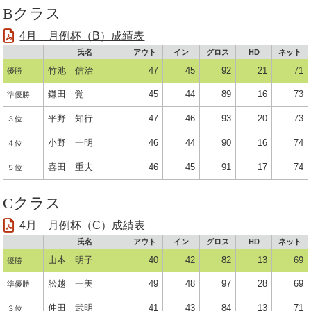
Bクラス
4月 月例杯（B）成績表
氏名
アウト
イン
グロス
HD
ネット
竹池 信治
47
45
92
21
71
優勝
鎌田 覚
45
44
89
16
73
準優勝
平野 知行
47
46
93
20
73
３位
小野 一明
46
44
90
16
74
４位
喜田 重夫
46
45
91
17
74
５位
Cクラス
4月 月例杯（C）成績表
氏名
アウト
イン
グロス
HD
ネット
山本 明子
40
42
82
13
69
優勝
舩越 一美
49
48
97
28
69
準優勝
仲田 武明
41
43
84
13
71
３位