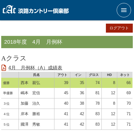
メニ
ログアウト
2018年度 4月 月例杯
Aクラス
4月 月例杯（A）成績表
氏名
アウト
イン
グロス
HD
ネット
西本 親弘
39
35
74
8
66
優勝
嶋本 宏信
45
36
81
12
69
準優勝
加藤 治久
40
38
78
8
70
３位
岸本 勝裕
41
42
83
12
71
４位
國澤 秀敏
41
42
83
12
71
５位