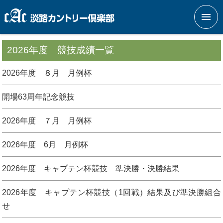
メニ
2026年度 競技成績一覧
2026年度 ８月 月例杯
開場63周年記念競技
2026年度 ７月 月例杯
2026年度 6月 月例杯
2026年度 キャプテン杯競技 準決勝・決勝結果
2026年度 キャプテン杯競技（1回戦）結果及び準決勝組合
せ