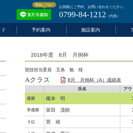
登録してね！
お気軽にご予約、お問い合わせください。
0799-84-1212
（代表）
イド
予約案内
施設案内
2018年度 8月 月例杯
競技担当委員 五条 勉 様
Aクラス
8月 月例杯（A）成績表
氏名
アウ
優勝
榎本 明
準優勝
富田 茂樹
３位
菅 靖