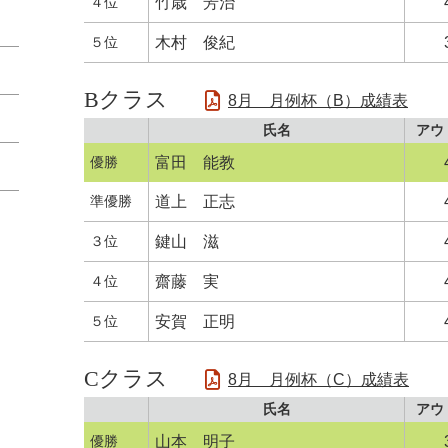
４位
竹歳 芳治
５位
木村 俊紀
Bクラス
8月 月例杯（B）成績表
氏名
アウ
優勝
富田 能教
準優勝
道上 正志
３位
鍵山 滋
４位
齋藤 実
５位
安賀 正明
Cクラス
8月 月例杯（C）成績表
氏名
アウ
優勝
山本 明子