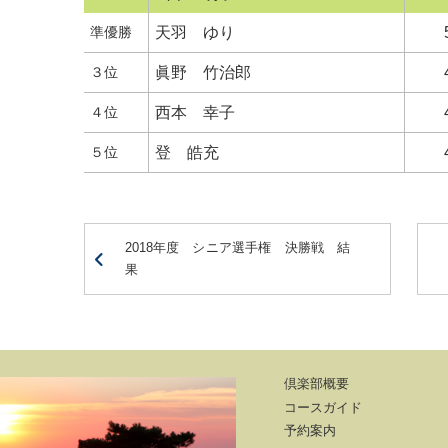
準優勝
天羽 ゆり
３位
眞野 竹治郎
４位
西本 幸子
５位
登 皓充
2018年度 シニア選手権 決勝戦 結
果
倶楽部概要
コースガイド
予約案内