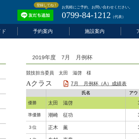
登録してね！
お気軽にご予約、お問い合わせください。
0799-84-1212
（代表）
イド
予約案内
施設案内
2019年度 7月 月例杯
競技担当委員 太田 滋啓 様
Aクラス
7月 月例杯（A）成績表
氏名
アウ
優勝
太田 滋啓
準優勝
潮崎 征功
３位
正木 薫