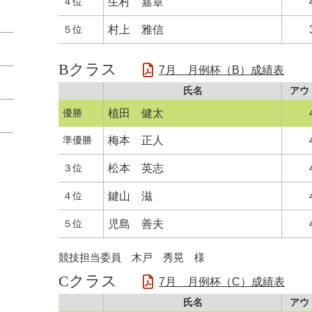
４位
生村 嘉章
５位
村上 雅信
Bクラス
7月 月例杯（B）成績表
氏名
アウ
優勝
植田 健太
準優勝
梅本 正人
３位
松本 英志
４位
鍵山 滋
５位
児島 善夫
競技担当委員 木戸 秀晃 様
Cクラス
7月 月例杯（C）成績表
氏名
アウ