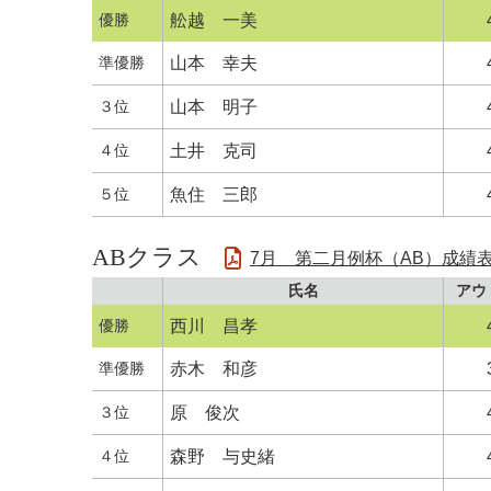
優勝
舩越 一美
準優勝
山本 幸夫
３位
山本 明子
４位
土井 克司
５位
魚住 三郎
ABクラス
7月 第二月例杯（AB）成績
氏名
アウ
優勝
西川 昌孝
準優勝
赤木 和彦
３位
原 俊次
４位
森野 与史緒