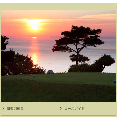
倶楽部概要
コースガイド