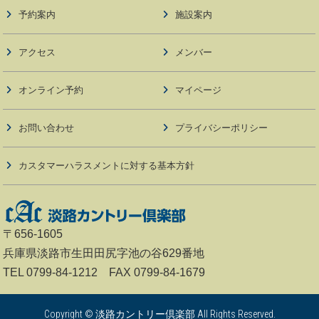
予約案内
施設案内
アクセス
メンバー
オンライン予約
マイページ
お問い合わせ
プライバシーポリシー
カスタマーハラスメントに対する基本方針
〒656-1605
兵庫県淡路市生田田尻字池の谷629番地
TEL 0799-84-1212 FAX 0799-84-1679
Copyright © 淡路カントリー倶楽部 All Rights Reserved.