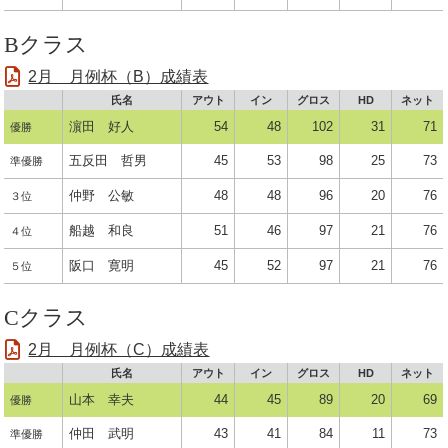
Bクラス
2月 月例杯（B）成績表
氏名
アウト
イン
グロス
HD
ネット
濵田 好人
54
48
102
31
71
優勝
五反田 哲男
45
53
98
25
73
準優勝
仲野 公敏
48
48
96
20
76
３位
船越 和良
51
46
97
21
76
４位
阪口 寛明
45
52
97
21
76
５位
Cクラス
2月 月例杯（C）成績表
氏名
アウト
イン
グロス
HD
ネット
山本 幸夫
44
45
89
20
69
優勝
仲田 武明
43
41
84
11
73
準優勝