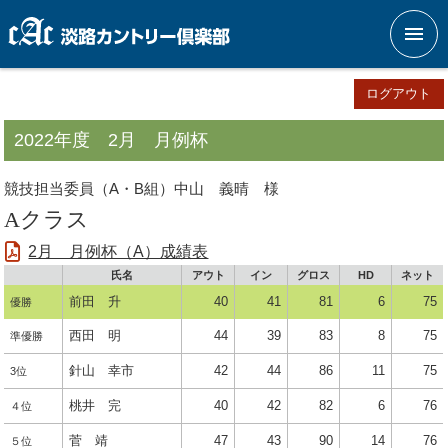
メニ
ログアウト
2022年度 2月 月例杯
競技担当委員（A・B組）中山 義晴 様
Aクラス
2月 月例杯（A）成績表
氏名
アウト
イン
グロス
HD
ネット
前田 升
40
41
81
6
75
優勝
西田 明
44
39
83
8
75
準優勝
針山 幸市
42
44
86
11
75
3位
桃井 完
40
42
82
6
76
４位
菅 靖
47
43
90
14
76
５位