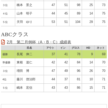
橋本 景之
47
51
98
25
73
３位
山本 明子
44
45
89
14
75
４位
天羽 ゆり
53
51
104
29
75
５位
ABCクラス
2月 第二月例杯（A・B・C）成績表
氏名
アウト
イン
グロス
HD
ネット
長尾 伸二
37
41
78
9
69
優勝
東根 達仁
42
42
84
14
70
準優勝
増田 博
47
49
96
26
70
３位
藤川 啓治郎
44
37
81
10
71
4位
嶋本 宏信
43
43
86
15
71
５位