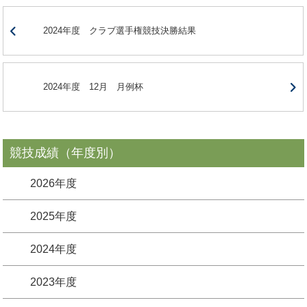
2024年度 クラブ選手権競技決勝結果
2024年度 12月 月例杯
競技成績（年度別）
2026年度
2025年度
2024年度
2023年度