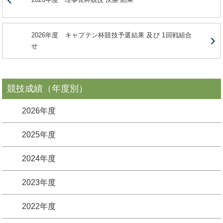
2026年度 キャプテン杯競技予選結果 及び 1回戦組合
せ
競技成績（年度別）
2026年度
2025年度
2024年度
2023年度
2022年度