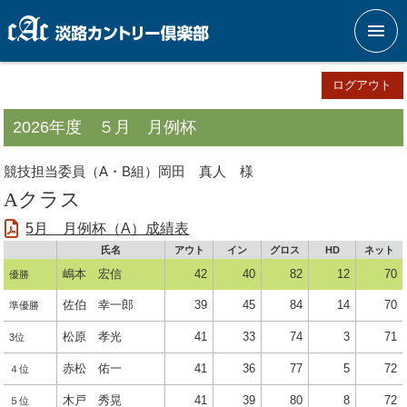
メニ
ログアウト
2026年度 ５月 月例杯
競技担当委員（A・B組）岡田 真人 様
Aクラス
5月 月例杯（A）成績表
氏名
アウト
イン
グロス
HD
ネット
嶋本 宏信
42
40
82
12
70
優勝
佐伯 幸一郎
39
45
84
14
70
準優勝
松原 孝光
41
33
74
3
71
3位
赤松 佑一
41
36
77
5
72
４位
木戸 秀晃
41
39
80
8
72
５位