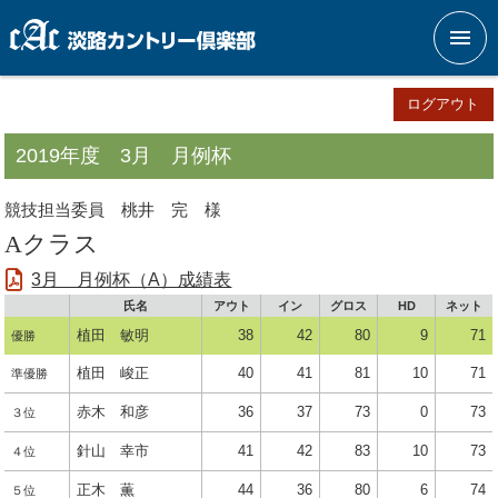
メニ
ログアウト
2019年度 3月 月例杯
競技担当委員 桃井 完 様
Aクラス
3月 月例杯（A）成績表
氏名
アウト
イン
グロス
HD
ネット
植田 敏明
38
42
80
9
71
優勝
植田 峻正
40
41
81
10
71
準優勝
赤木 和彦
36
37
73
0
73
３位
針山 幸市
41
42
83
10
73
４位
正木 薫
44
36
80
6
74
５位